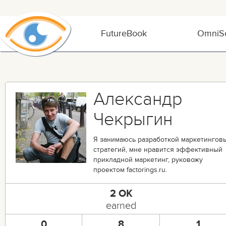
FutureBook
OmniSo
Александр
Чекрыгин
Я занимаюсь разработкой маркетингов
стратегий, мне нравится эффективный
прикладной маркетинг, руковожу
проектом factorings.ru.
2 OK
earned
0
8
1