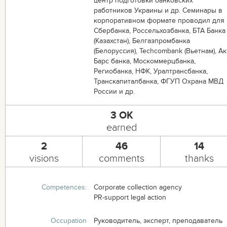
центр подготовки банковских
работников Украины и др. Семинары в
корпоративном формате проводил для
Сбербанка, Россельхозбанка, БТА Банка
(Казахстан), Белгазпромбанка
(Белоруссия), Techcombank (Вьетнам), Ак
Барс банка, Москоммерцбанка,
Региобанка, НФК, Уралтрансбанка,
Транскапиталбанка, ФГУП Охрана МВД
России и др.
3 OK
earned
2
46
14
visions
comments
thanks
Competences:
Corporate collection agency
PR-support legal action
Occupation
Руководитель, эксперт, преподаватель